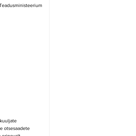
ja Teadusministeerium
kuuljate
ste otsesaadete
a erinevalt