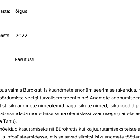
asta:
õigus
aasta:
2022
kasutusel
õpus valmis Bürokrati isikuandmete anonümiseerimise rakendus, 
pöördumiste veelgi turvalisem treenimine! Andmete anonümiseer
tist isikuandmete nimeolemid nagu isikute nimed, isikukoodid ja
ab asendada mõne teise sama olemiklassi väärtusega (näiteks a
a Tartu).
eldud kasutamiseks nii Bürokratis kui ka juurutamiseks teiste 
ja infosüsteemidesse, mis seisavad silmitsi isikuandmete töötle