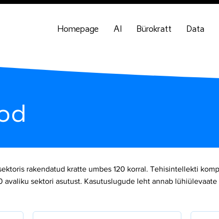
Homepage
AI
Bürokratt
Data
od
s sektoris rakendatud kratte umbes 120 korral. Tehisintellekti k
aliku sektori asutust. Kasutuslugude leht annab lühiülevaate lä