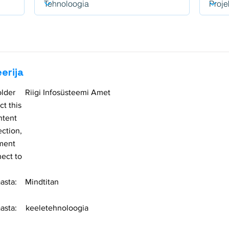
erija
older
Riigi Infosüsteemi Amet
ct this
ntent
ection,
ement
ect to
asta:
Mindtitan
asta:
keeletehnoloogia