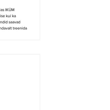
õlas IKÜM
se kui ka
endid saavad
ndavalt treenida