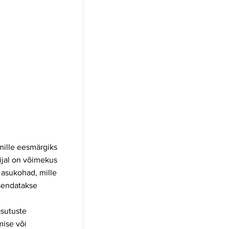
mille eesmärgiks
ijal on võimekus
 asukohad, mille
sendatakse
asutuste
mise või