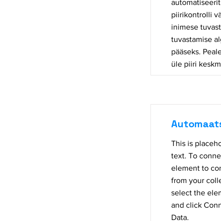
automatiseerit
piirikontrolli 
inimese tuvast
tuvastamise a
pääseks. Peal
üle piiri keskm
Automaatse
This is placeh
text. To conne
element to co
from your coll
select the el
and click Conn
Data.