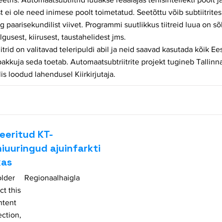
st ei ole need inimese poolt toimetatud. Seetõttu võib subtiitrite
g paarisekundilist viivet. Programmi suutlikkus tiitreid luua on s
gusest, kiirusest, taustahelidest jms.
trid on valitavad teleripuldi abil ja neid saavad kasutada kõik Ees
akkuja seda toetab. Automaatsubtriitrite projekt tugineb Tallinn
is loodud lahendusel Kiirkirjutaja.
eeritud KT-
iuuringud ajuinfarkti
kas
older
Regionaalhaigla
ct this
ntent
ection,