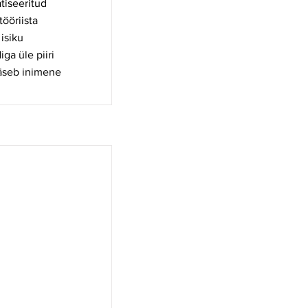
tiseeritud
tööriista
isiku
a üle piiri
ääseb inimene