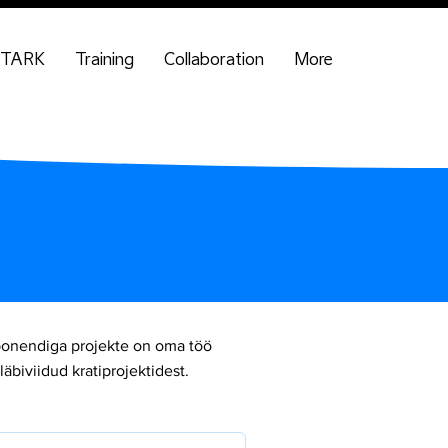
TARK
Training
Collaboration
More
omponendiga projekte on oma töö
biviidud kratiprojektidest.