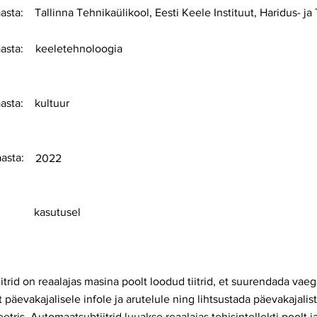
asta:
Tallinna Tehnikaülikool, Eesti Keele Instituut, Haridus- 
asta:
keeletehnoloogia
asta:
kultuur
aasta:
2022
kasutusel
trid on reaalajas masina poolt loodud tiitrid, et suurendada vaeg
t päevakajalisele infole ja arutelule ning lihtsustada päevakajali
eetris. Automaatsubtiitrid luuakse reaalajas tehisintellekti poolt j