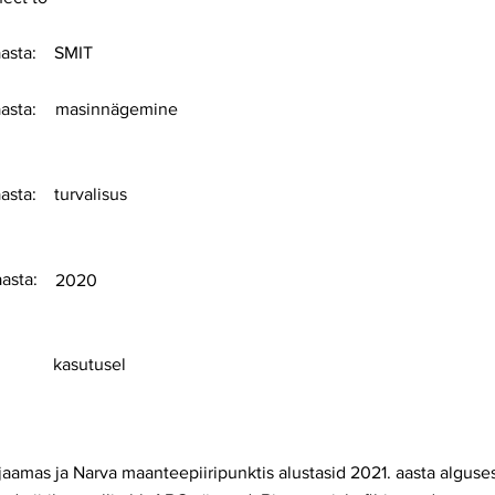
asta:
SMIT
asta:
masinnägemine
asta:
turvalisus
aasta:
2020
kasutusel
jaamas ja Narva maanteepiiripunktis alustasid 2021. aasta algus