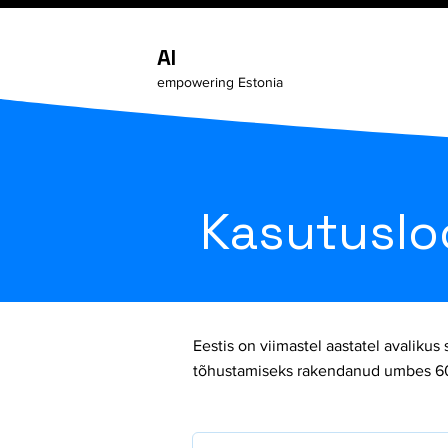
AI
empowering Estonia
Kasutuslo
Eestis on viimastel aastatel avaliku
tõhustamiseks rakendanud umbes 60 av