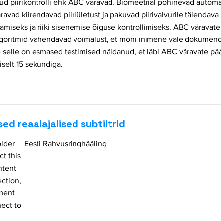
ud piirikontrolli ehk ABC väravad. Biomeetrial põhinevad automa
väravad kiirendavad piiriületust ja pakuvad piirivalvurile täiendava 
amiseks ja riiki sisenemise õiguse kontrollimiseks. ABC väravate 
lgoritmid vähendavad võimalust, et mõni inimene vale dokumendig
e selle on esmased testimised näidanud, et läbi ABC väravate p
iselt 15 sekundiga.
d reaalajalised subtiitrid
older
Eesti Rahvusringhääling
ct this
ntent
ection,
ement
ect to