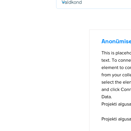
Anonümise
This is placeh
text. To conne
element to co
from your coll
select the el
and click Conn
Data.
Projekti algusa
Projekti algusa