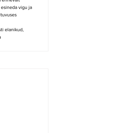
s esineda vigu ja
õltuvuses
ti elanikud,
a