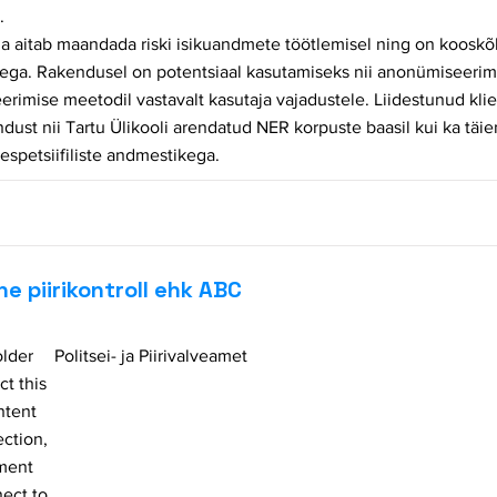
.
a aitab maandada riski isikuandmete töötlemisel ning on koosk
dega. Rakendusel on potentsiaal kasutamiseks nii anonümiseerimi
imise meetodil vastavalt kasutaja vajadustele. Liidestunud kli
dust nii Tartu Ülikooli arendatud NER korpuste baasil kui ka täie
espetsiifiliste andmestikega.
 piirikontroll ehk ABC
older
Politsei- ja Piirivalveamet
ct this
ntent
ection,
ement
ect to