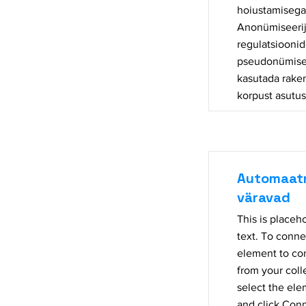
hoiustamisega
Anonümiseerij
regulatsiooni
pseudonümiseer
kasutada raken
korpust asutus
Automaatne
väravad
This is placeh
text. To conne
element to co
from your coll
select the el
and click Conn