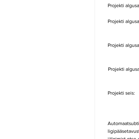
Projekti algusa
Projekti algusa
Projekti algusa
Projekti algus
Projekti seis:
Automaatsubtii
ligipääsetavus
jälgimist otse-