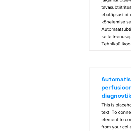
tavasubtiitrite
ebatäpsusi nin
kõnelemise sel
Automaatsubtii
kelle teenusep
Tehnikaülikool
Automatis
perfusioon
diagnosti
This is placeh
text. To conne
element to co
from your coll