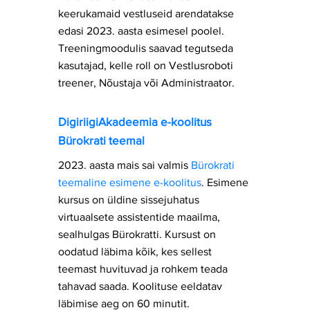
keerukamaid vestluseid arendatakse
edasi 2023. aasta esimesel poolel.
Treeningmoodulis saavad tegutseda
kasutajad, kelle roll on Vestlusroboti
treener, Nõustaja või Administraator
.
DigiriigiAkadeemia e-koolitus
Bürokrati teemal
2023. aasta mais sai valmis
Bürokrati
teemaline esimene e-koolitus
. Esimene
kursus on üldine sissejuhatus
virtuaalsete assistentide maailma,
sealhulgas Bürokratti. Kursust on
oodatud läbima kõik, kes sellest
teemast huvituvad ja rohkem teada
tahavad saada. Koolituse eeldatav
läbimise aeg on 60 minutit.