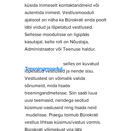
küsida inimeselt kontaktandmeid või
autentida inimest. Vestlusmooduli
ajaloost on näha ka Bürokrati enda poolt
läbi viidud ja lõpetatud vestlused.
Sellesse moodulisse on ligipääs
kasutajal, kelle roll on Nõustaja,
Administraator või Teenuse haldur.
selles on kuvatud
Treeningmoodul,
lõpetatud vestlused ja nende sisu.
Vestlustest on võimalik valida
sõnumeid, mida lisada
treeningandmetesse. Siin saab luua
uusi teemasid, nendega seotud
küsimusi-vastuseid ning lisada neid
mudelisse. Praegu toimub Bürokrati
vestlus lihtsas küsimus/vastus vormis.
Bürokrati võimekust viia läbi