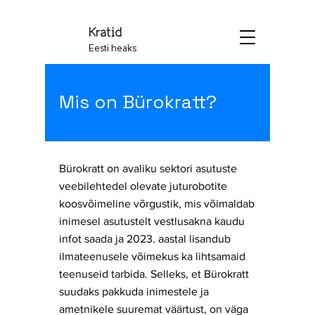
Kratid
Eesti heaks
Mis on Bürokratt?
Bürokratt on avaliku sektori asutuste
veebilehtedel olevate juturobotite
koosvõimeline võrgustik, mis võimaldab
inimesel asutustelt vestlusakna kaudu
infot saada ja 2023. aastal lisandub
ilmateenusele võimekus ka lihtsamaid
teenuseid tarbida. Selleks, et Bürokratt
suudaks pakkuda inimestele ja
ametnikele suuremat väärtust, on väga