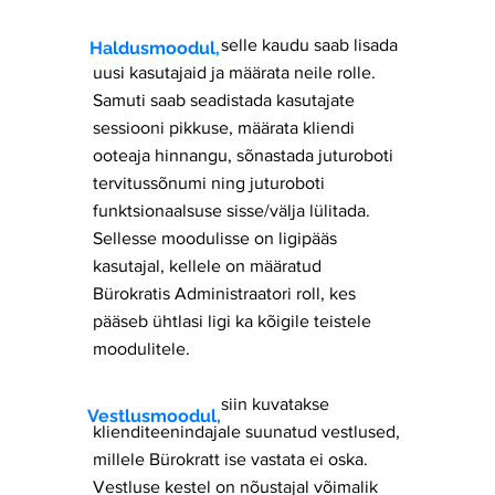
selle kaudu saab lisada
Haldusmoodul,
uusi kasutajaid ja määrata neile rolle.
Samuti saab seadistada kasutajate
sessiooni pikkuse, määrata kliendi
ooteaja hinnangu, sõnastada juturoboti
tervitussõnumi ning juturoboti
funktsionaalsuse sisse/välja lülitada.
Sellesse moodulisse on ligipääs
kasutajal, kellele on määratud
Bürokratis Administraatori roll, kes
pääseb ühtlasi ligi ka kõigile teistele
moodulitele.
siin kuvatakse
Vestlusmoodul,
klienditeenindajale suunatud vestlused,
millele Bürokratt ise vastata ei oska.
Vestluse kestel on nõustajal võimalik