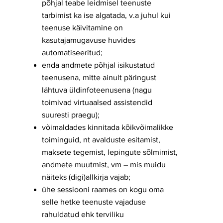
põhjal teabe leidmisel teenuste
tarbimist ka ise algatada, v.a juhul kui
teenuse käivitamine on
kasutajamugavuse huvides
automatiseeritud;
enda andmete põhjal isikustatud
teenusena, mitte ainult päringust
lähtuva üldinfoteenusena (nagu
toimivad virtuaalsed assistendid
suuresti praegu);
võimaldades kinnitada kõikvõimalikke
toiminguid, nt avalduste esitamist,
maksete tegemist, lepingute sõlmimist,
andmete muutmist, vm – mis muidu
näiteks (digi)allkirja vajab;
ühe sessiooni raames on kogu oma
selle hetke teenuste vajaduse
rahuldatud ehk terviliku