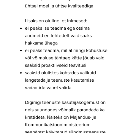
ühtsel moel ja ühtse kvaliteediga
​Lisaks on oluline, et inimesed:
ei peaks ise teadma ega otsima
andmeid eri lehtedelt vaid saaks
hakkama ühega
ei peaks teadma, millal mingi kohustuse
või võimaluse tähtaeg kätte jõuab vaid
saaksid proaktiivseid teavitusi
saaksid olulistes kohtades valikuid
langetada ja teenuste kasutamise
variantide vahel valida
​Digiriigi teenuste kasutajakogemust on
neis suundades võimalik parandada ka
krattideta. Näiteks on Majandus- ja
Kommunikatsiooniministeerium
seepärast käivitanud sündmusteenuste