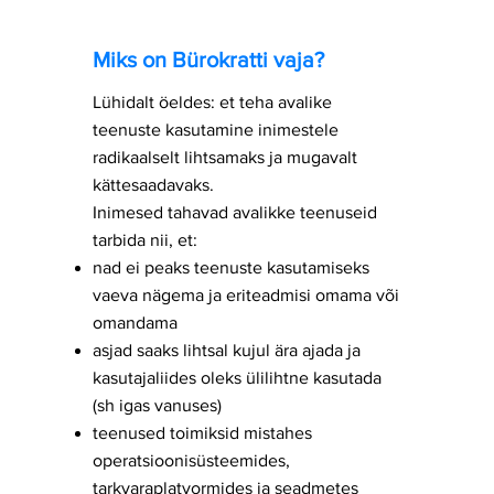
Miks on Bürokratti vaja?
Lühidalt öeldes: et teha avalike
teenuste kasutamine inimestele
radikaalselt lihtsamaks ja mugavalt
kättesaadavaks.
​Inimesed tahavad avalikke teenuseid
tarbida nii, et:
nad ei peaks teenuste kasutamiseks
vaeva nägema ja eriteadmisi omama või
omandama
asjad saaks lihtsal kujul ära ajada ja
kasutajaliides oleks ülilihtne kasutada
(sh igas vanuses)
teenused toimiksid mistahes
operatsioonisüsteemides,
tarkvaraplatvormides ja seadmetes