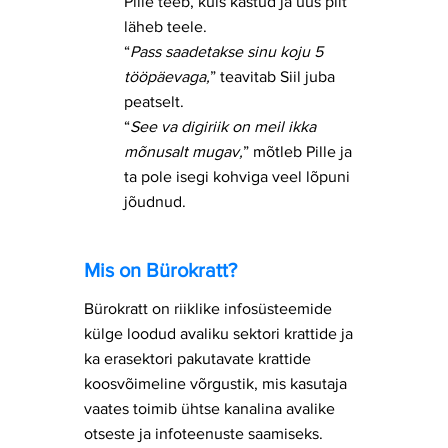
Pille teeb, kuis kästud ja uus pilt
läheb teele.
“
Pass saadetakse sinu koju 5
tööpäevaga,
” teavitab Siil juba
peatselt.
“
See va digiriik on meil ikka
mõnusalt mugav,
” mõtleb Pille ja
ta pole isegi kohviga veel lõpuni
jõudnud.
Mis on Bürokratt?
​​Bürokratt on riiklike infosüsteemide
külge loodud avaliku sektori krattide ja
ka erasektori pakutavate krattide
koosvõimeline võrgustik, mis kasutaja
vaates toimib ühtse kanalina avalike
otseste ja infoteenuste saamiseks.