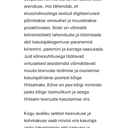
arenduse, mis tähendab, et
elusündmustega seotud digiteenused
põimitakse omavahel ja muudetakse
proaktiivseks. Siiski on võimalik
tehisintellekti lahenduste ja tööriistade
abil kasutajakogemuse paranemist
kiiremini, paremini ja korraga saavutada.
​Just kõnesuhtlusega töötavad
virtuaalsed assistendid võimaldavad
muuta teenuste leidmise ja osutamise
kasutajaliidese poolest kõige
lihtsamaks. Kõne on pea kõigi inimeste
jaoks kõige loomulikum ja seega
lihtsaim teenuste kasutamise viis.
​Kogu avaliku sektori keerukuse ja
kohmakuse saab niiviisi viia kasutaja
jaoks tahaplaanile ehk tarkvara ja