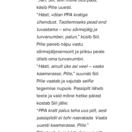
käsib Pille uuesti.
“
Hästi, võtan PPA kratiga
ühendust. Taotlemiseks pead end
tuvastama – sinu sõrmejälg ja
turvanumber, palun,
” küsib Siil.
Pille paneb näpu vastu
sõrmejäljesensorit ja piiksu peale
ütleb oma turvanumbri.
“
Hästi, ainult üks asi veel – vaata
kaamerasse, Pille,
” suunab Siil.
Pille vaatab ja vajutab
selfie
tegemise nupule. Passipilt läheb
teele ja vaid mõne hetke pärast
kostab Siil jälle:
“
PPA kratt palus teha uus pilt, sest
passipildil ei tohi naeratada. Vaata
uuesti kaamerasse, Pille.
”