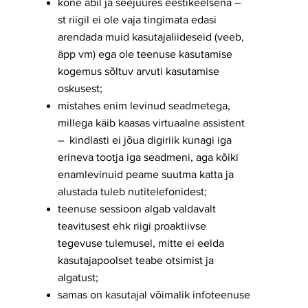
kõne abil ja seejuures eestikeelsena –
st riigil ei ole vaja tingimata edasi
arendada muid kasutajaliideseid (veeb,
äpp vm) ega ole teenuse kasutamise
kogemus sõltuv arvuti kasutamise
oskusest;
mistahes enim levinud seadmetega,
millega käib kaasas virtuaalne assistent
– kindlasti ei jõua digiriik kunagi iga
erineva tootja iga seadmeni, aga kõiki
enamlevinuid peame suutma katta ja
alustada tuleb nutitelefonidest;
teenuse sessioon algab valdavalt
teavitusest ehk riigi proaktiivse
tegevuse tulemusel, mitte ei eelda
kasutajapoolset teabe otsimist ja
algatust;
samas on kasutajal võimalik infoteenuse