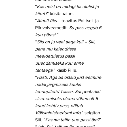
“
Kas neist on midagi ka olulist ja
kiiret?
” küsib naine.
“
Ainult üks
– teavitus Politsei- ja
Piirivalveametilt.
Su pass aegub 6
kuu pärast
.”
“
Siis on ju veel aega küll – Siil,
pane mu kalendrisse
meeldetuletus passi
uuendamiseks kuu enne
tähtaega,
” käsib Pille.
“
Hästi. Aga Sa ostsid just eelmine
nädal järgmiseks kuuks
lennupiletid Taisse. Sul peab riiki
sisenemiseks olema vähemalt 6
kuud kehtiv pass, näitab
Välisministeeriumi info,
” selgitab
Siil. “
Kas ma tellin uue passi ära?
”
“
Jah, Siil, telli mulle uus pass,
”