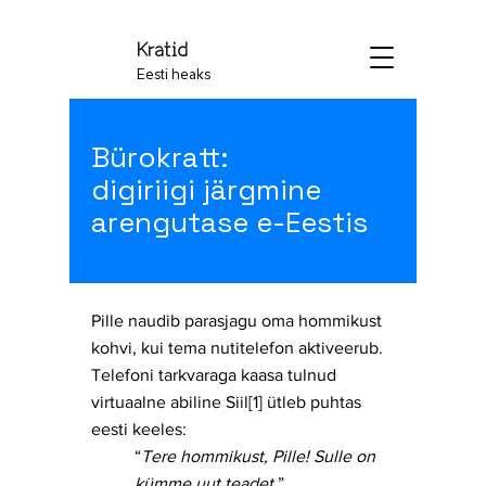
Kratid
Eesti heaks
Bürokratt:
digiriigi järgmine
arengutase e-Eestis
Pille naudib parasjagu oma hommikust
kohvi, kui tema nutitelefon aktiveerub.
Telefoni tarkvaraga kaasa tulnud
virtuaalne abiline Siil[1] ütleb puhtas
eesti keeles:
“
Tere hommikust, Pille! Sulle on
kümme uut teadet.
”