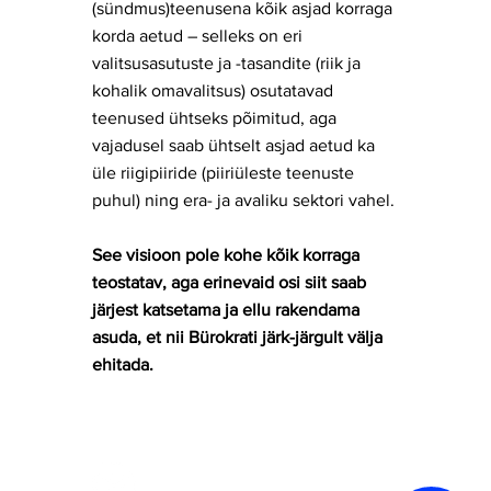
(sündmus)teenusena kõik asjad korraga
korda aetud – selleks on eri
valitsusasutuste ja -tasandite (riik ja
kohalik omavalitsus) osutatavad
teenused ühtseks põimitud, aga
vajadusel saab ühtselt asjad aetud ka
üle riigipiiride (piiriüleste teenuste
puhul) ning era- ja avaliku sektori vahel.
See visioon pole kohe kõik korraga
teostatav, aga erinevaid osi siit saab
järjest katsetama ja ellu rakendama
asuda, et nii Bürokrati järk-järgult välja
ehitada.
Kratid